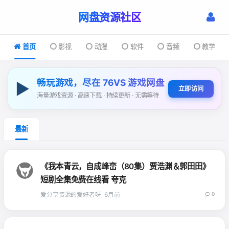
首页
影视
动漫
软件
音频
教学
畅玩游戏，尽在 76VS 游戏网盘
▶
立即访问
海量游戏资源 · 高速下载 · 持续更新 · 无需等待
最新
《我本青云，自成峰峦（80集）贾浩渊＆郭田田》
短剧全集免费在线看 夸克
爱分享资源的爱好者呀
6月前
0