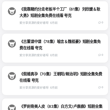
《我靠赌约分走老板半个工厂（61集）刘欣媛＆耿
大勇》短剧全集免费在线看 夸克
爱分享资源的爱好者呀
6月前
0
《古董谍中谍（78集）喻言＆魏祖豪》短剧全集免
费在线看 夸克
爱分享资源的爱好者呀
6月前
0
《假婚真孕（70集）王朝阳/鲍治玥》短剧全集免费
在线看 夸克
爱分享资源的爱好者呀
6月前
0
《罗刹骨美人皮（83集）白方文/卢鹿鹿》短剧全集