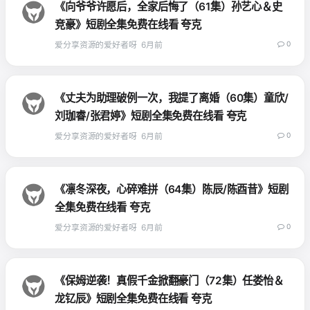
《向爷爷许愿后，全家后悔了（61集）孙艺心＆史
竞豪》短剧全集免费在线看 夸克
爱分享资源的爱好者呀
6月前
0
《丈夫为助理破例一次，我提了离婚（60集）童欣/
刘珈睿/张君婷》短剧全集免费在线看 夸克
爱分享资源的爱好者呀
6月前
0
《凛冬深夜，心碎难拼（64集）陈辰/陈酉昔》短剧
全集免费在线看 夸克
爱分享资源的爱好者呀
6月前
0
《保姆逆袭！真假千金掀翻豪门（72集）任娄怡＆
龙钇辰》短剧全集免费在线看 夸克