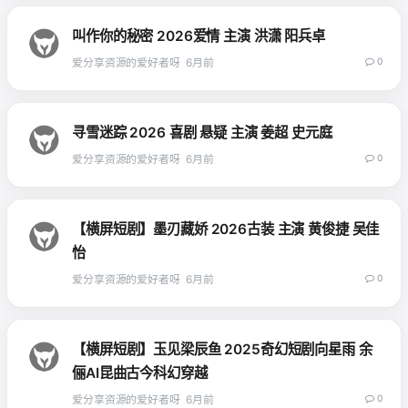
叫作你的秘密 2026爱情 主演 洪潇 阳兵卓
爱分享资源的爱好者呀
6月前
0
寻雪迷踪 2026 喜剧 悬疑 主演 姜超 史元庭
爱分享资源的爱好者呀
6月前
0
【横屏短剧】墨刃藏娇 2026古装 主演 黄俊捷 吴佳
怡
爱分享资源的爱好者呀
6月前
0
【横屏短剧】玉见梁辰鱼 2025奇幻短剧向星雨 余
俪AI昆曲古今科幻穿越
爱分享资源的爱好者呀
6月前
0