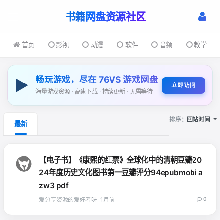
书籍
首页
影视
动漫
软件
音频
教学
畅玩游戏，尽在 76VS 游戏网盘
▶
立即访问
海量游戏资源 · 高速下载 · 持续更新 · 无需等待
排序：
回帖时间
最新
【电子书】《康熙的红票》全球化中的清朝豆瓣20
24年度历史文化图书第一豆瓣评分94epubmobi a
zw3 pdf
爱分享资源的爱好者呀
1月前
0