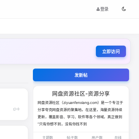
登录
立即访问
发新帖
网盘资源社区-资源分享
网盘资源社区（ziyuanfenxiang.com）是一个专注于
0
分享夸克网盘资源的聚集地。在这里，海量资源持续
更新，覆盖影音、学习、软件等各个领域，真正做到
“只有你想不到，没有你找不到
主题数
帖子数
用户数
在线