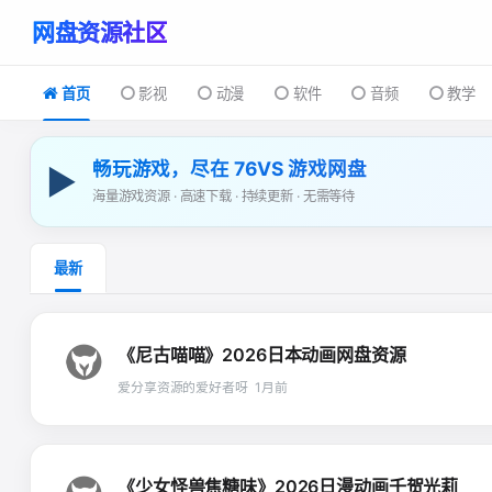
首页
影视
动漫
软件
音频
教学
畅玩游戏，尽在 76VS 游戏网盘
▶
海量游戏资源 · 高速下载 · 持续更新 · 无需等待
最新
《尼古喵喵》2026日本动画网盘资源
爱分享资源的爱好者呀
1月前
《少女怪兽焦糖味》2026日漫动画千贺光莉