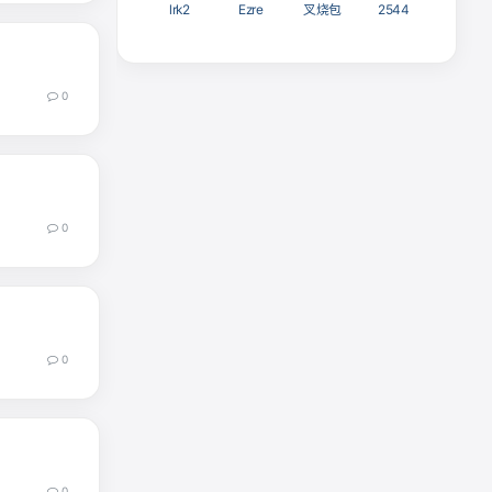
lrk2
Ezre
叉烧包
2544
0
0
0
0