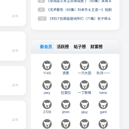
集）邓忱玲/韦家业》短剧全集免费在线看 夸克
8
《穿成虐文女主后我咸鱼了（60集）吴昊＆
林君怡》短剧全集免费在线看 夸克
9
《无声春色（65集）刘卓杰＆王诺一》短剧
0
全集免费在线看|夸克网盘
10
《村GT狂飙姐是纯爷们（71集）安子杨＆
朱佳煜》短剧全集免费在线看 夸克
新会员
活跃榜
帖子榜
财富榜
0
1145
贤愚
一只大团
玖月一一
0
joey
拉奎拉
一丁致微
tomo
2728
jimm
qiuy
gxrd
0