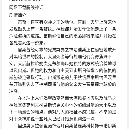
网盘下载脱线神话
剧情简介
宙斯一直享有众神之王的地位。直到一天早上醒来他
发现额头上有一条皱纹。神经症开始发作让他走上了一条
危险偏执的道路。宙斯确信自己的陨落即将来临并开始在
各处看到这一迹象。
宙斯曾经可靠的兄弟冥界之神哈迪斯正在秘密地放开
对黑暗世界的控制。大量死者等待处理他们变得焦躁不
安。天后赫拉珍妮麦克蒂尔饰以她独特的方式统治着地球
以及宙斯。但她的权力和自由受到宙斯日益增长的偏执的
威胁被迫采取行动。宙斯叛逆的儿子狄俄尼索斯纳巴汉里
兹旺饰则失去了控制即将与他的父亲发生彗星撞地球般的
冲突。
在地球上人们渴望改变然而大海风暴地震以及战马之
神波塞冬克利夫柯蒂斯饰更关心他的超级游艇的大小以及
下一场聚会的地点。他对凡人的福祉不感兴趣。不幸的是
对于众神来说一些凡人已经开始意识到这一点
里迪奥罗拉佩里诺饰俄耳甫斯基连斯科特饰卡诺伊斯