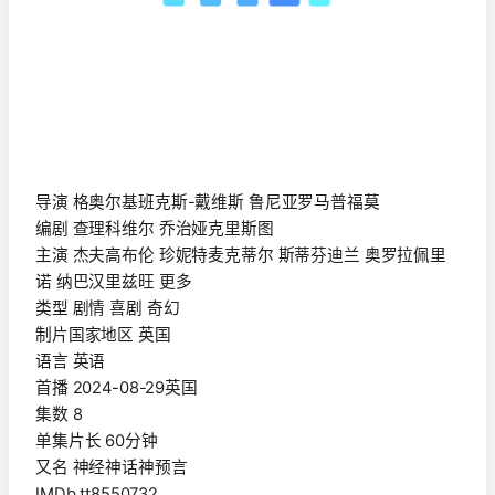
导演 格奥尔基班克斯-戴维斯 鲁尼亚罗马普福莫
编剧 查理科维尔 乔治娅克里斯图
主演 杰夫高布伦 珍妮特麦克蒂尔 斯蒂芬迪兰 奥罗拉佩里
诺 纳巴汉里兹旺 更多
类型 剧情 喜剧 奇幻
制片国家地区 英国
语言 英语
首播 2024-08-29英国
集数 8
单集片长 60分钟
又名 神经神话神预言
IMDb tt8550732