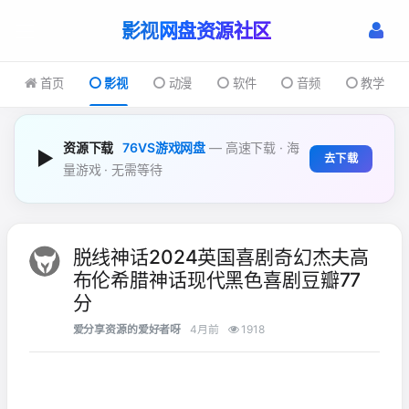
影视
首页
影视
动漫
软件
音频
教学
资源下载
76VS游戏网盘
— 高速下载 · 海
▶
去下载
量游戏 · 无需等待
脱线神话2024英国喜剧奇幻杰夫高
布伦希腊神话现代黑色喜剧豆瓣77
分
爱分享资源的爱好者呀
4月前
1918