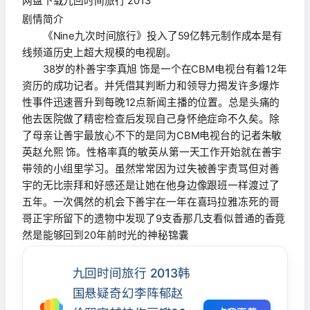
网盘下载九回时间旅行 2013
剧情简介
《Nine九次时间旅行》投入了59亿韩元制作成本是有
线频道历史上超大规模的电视剧。
38岁的朴善宇李真旭 饰是一个在CBM电视台有着12年
资历的成功记者。并凭借其判断力和领导力揭发许多爆炸
性事件迅速晋升到每晚12点新闻主播的位置。总是头痛的
他去医院做了精密检查后发现自己身怀绝症命不久矣。除
了母亲让善宇最放心不下的是同为CBM电视台的记者朱敏
英赵允熙 饰。性格率真的敏英从第一天工作开始就在善宇
带领的小组里学习。虽然常常因为过失被善宇责骂但对善
宇的无比崇拜和好感还是让她在他身边像跟班一样渡过了
五年。一次偶然的机会下善宇在一年在喜玛拉雅冻死的哥
哥正宇所留下的遗物中发现了9支香那几支看似普通的香竟
然是能够回到20年前时光的神秘锦囊
九回时间旅行 2013韩
国悬疑奇幻李阵郁赵