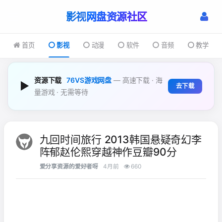
影视
首页
影视
动漫
软件
音频
教学
资源下载
76VS游戏网盘
— 高速下载 · 海
▶
去下载
量游戏 · 无需等待
九回时间旅行 2013韩国悬疑奇幻李
阵郁赵伦熙穿越神作豆瓣90分
爱分享资源的爱好者呀
4月前
660